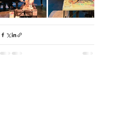
Recente blogposts
Alles weergeven