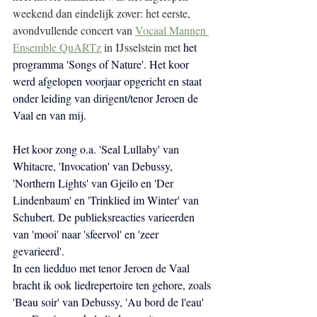
weekend dan eindelijk zover: het eerste, 
avondvullende concert van 
Vocaal Mannen 
Ensemble QuARTz
 in IJsselstein met 
het 
programma 'Songs of Nature'. Het koor 
werd afgelopen voorjaar opgericht en staat 
onder leiding van dirigent/tenor Jeroen de 
Vaal en van mij.
Het koor zong o.a. 'Seal Lullaby' van 
Whitacre, 'Invocation' van Debussy, 
'Northern Lights' van Gjeilo en 'Der 
Lindenbaum' en 'Trinklied im Winter' van 
Schubert. De publieksreacties varieerden 
van 'mooi' naar 'sfeervol' en 'zeer 
gevarieerd'. 
In een liedduo met tenor Jeroen de Vaal 
bracht ik ook liedrepertoire ten gehore, zoals 
'Beau soir' van Debussy, 'Au bord de l'eau' 