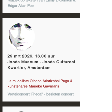
Muziek op teksten van Emily Dickinson &
Edgar Allan Poe
29 mrt 2026, 16.00 uur
Joods Museum - Joods Cultureel
Kwartier, Amsterdam
I.s.m. celliste Oihana Aristizabal Puga &
kunstenares Marieke Gaymans
Vertelconcert 'Frieda!' - besloten concert