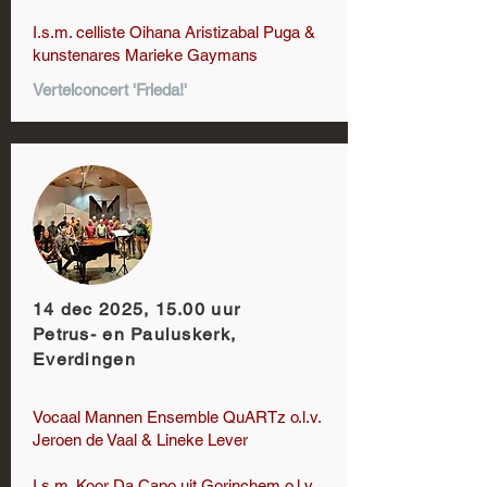
I.s.m. celliste Oihana Aristizabal Puga &
kunstenares Marieke Gaymans
Vertelconcert 'Frieda!'
14 dec 2025, 15.00 uur
Petrus- en Pauluskerk,
Everdingen
Vocaal Mannen Ensemble QuARTz o.l.v.
Jeroen de Vaal & Lineke Lever
I.s.m. Koor Da Capo uit Gorinchem o.l.v.