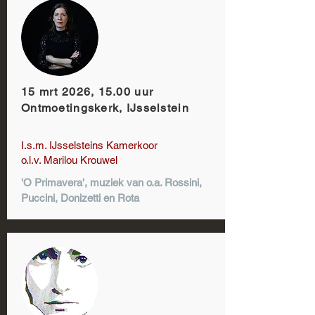
15 mrt 2026, 15.00 uur
Ontmoetingskerk, IJsselstein
I.s.m. IJsselsteins Kamerkoor
o.l.v. Marilou Krouwel
'O Primavera', muziek van o.a. Rossini,
Puccini, Donizetti en Rota