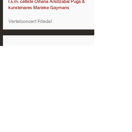
I.s.m. celliste Oihana Aristizabal Puga &
kunstenares Marieke Gaymans
Vertelconcert Frieda!
29 mrt 2027
Concertzaal Alphen a/d Rijn
Arte Duo
Classics meet jazz