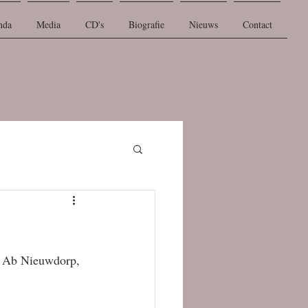
nda
Media
CD's
Biografie
Nieuws
Contact
an Ab Nieuwdorp, 