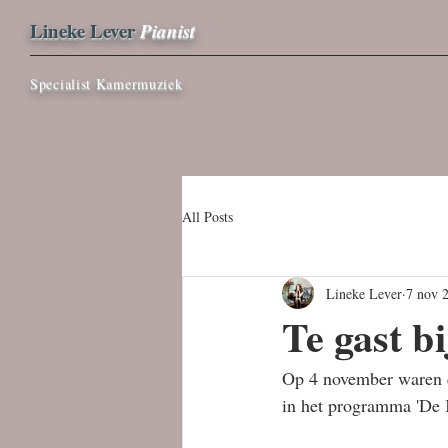
Lineke Lever
Pianist
Specialist Kamermuziek
All Posts
Lineke Lever
7 nov 
Te gast b
Op 4 november waren ce
in het programma 'De 