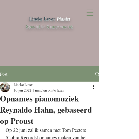
Lineke Lever
Pianist
Specialist Kamermuziek
Post
Lineke Lever
10 jun 2022
1 minuten om te lezen
Opnames pianomuziek
Reynaldo Hahn, gebaseerd
op Proust
Op 22 juni zal ik samen met Tom Peeters 
(Cobra Records) opnames maken van het 