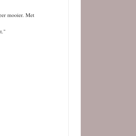
eer mooier. Met 
t."