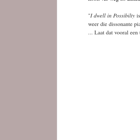
"
I dwell in Possibilty
 i
weer die dissonante pi
... Laat dat vooral ee