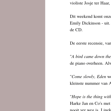
violiste Josje ter Haar
Dit weekend komt onze
Emily Dickinson - uit
de CD.
De eerste recensie, v
"
A bird came down the
de piano overheen. Alw
"
Come slowly, Eden
 w
kleinste nummer van A 
"
Hope is the thing with
Harke Jan en Co's met 
nooit ver weg is. Line