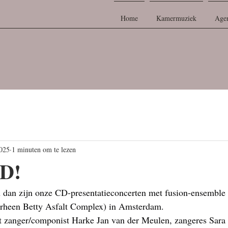
Home
Kamermuziek
Age
2025
1 minuten om te lezen
D!
 dan zijn onze CD-presentatieconcerten met fusion-ensemble 
orheen Betty Asfalt Complex) in Amsterdam. 
it zanger/componist Harke Jan van der Meulen, zangeres Sara