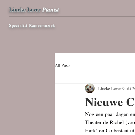
Lineke Lever
Pianist
Specialist Kamermuziek
All Posts
Lineke Lever
9 okt 
Nieuwe C
Nog een paar dagen en
Theater de Richel (vo
Hark! en Co bestaat u