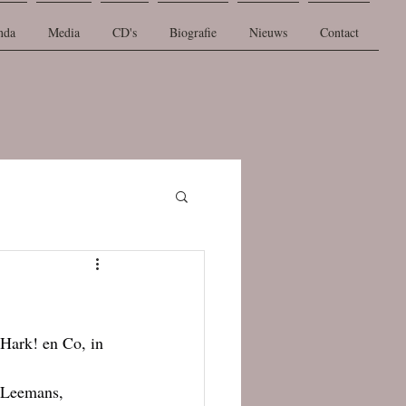
nda
Media
CD's
Biografie
Nieuws
Contact
Hark! en Co, in 
 Leemans, 