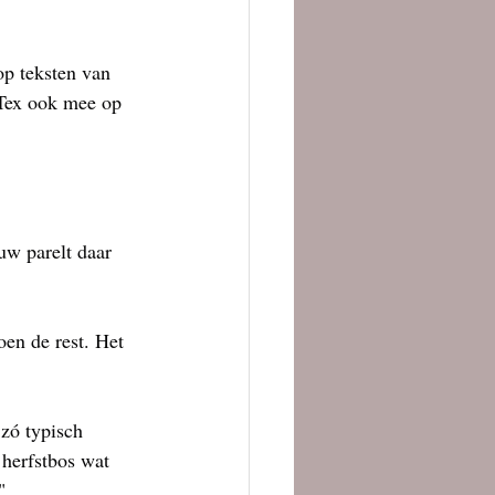
p teksten van 
 Tex ook mee op 
w parelt daar 
en de rest. Het 
 zó typisch 
 herfstbos wat 
"