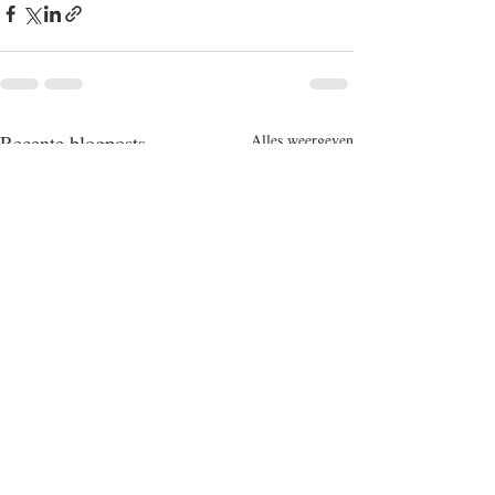
Recente blogposts
Alles weergeven